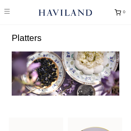
0
Ouvrir
mon
panier
Platters