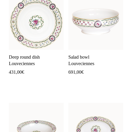
Deep round dish
Salad bowl
Louveciennes
Louveciennes
431,00
€
691,00
€