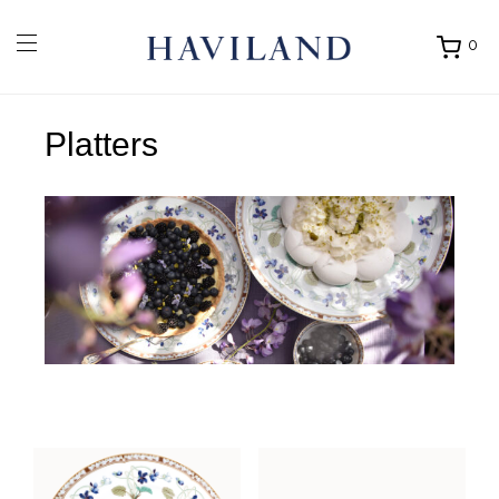
0
Ouvrir
mon
panier
Platters