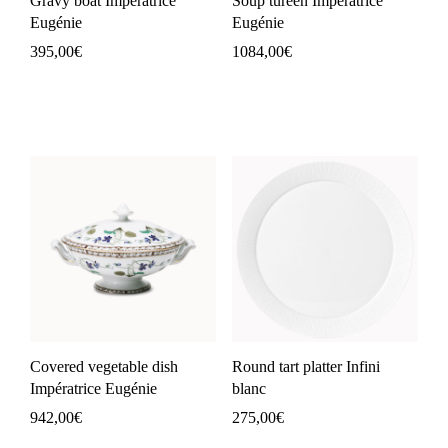
Gravy boat Impératrice
Soup tureen Impératrice
Eugénie
Eugénie
395,00
€
1084,00
€
Covered vegetable dish
Round tart platter Infini
Impératrice Eugénie
blanc
942,00
€
275,00
€