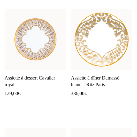
Assiette à dessert Cavalier
Assiette à dîner Damassé
royal
blanc – Ritz Paris
129,00
€
336,00
€