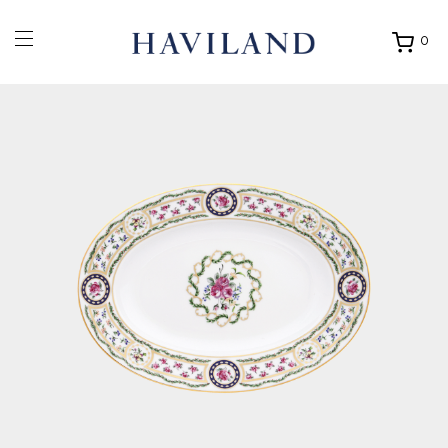
0
Ouvrir
mon
panier