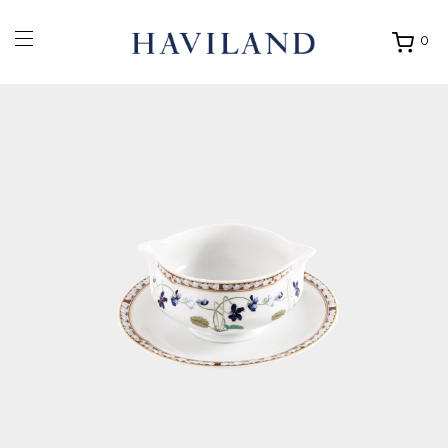
0
Ouvrir
mon
panier