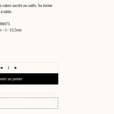
es cakes sucrés ou salés. Sa forme
 à table.
90073
– l : 15,5cm
uter au panier